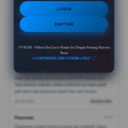
Testimoni Sobat VVIP288
LOGIN
Kudus
?????
DAFTAR
Bocoran malam ini beneran ampuh Iseng ikutin jam
gacor jam 11 malam tadi, langsung jebol maxwin
pertambangan emasnya. Merinding saya
VVIP288 - Pilihan Slot Gacor Malam Ini Dengan Peluang Maxwin
Besar
05 Feb 2026
Verified Member
© COPYRIGHT 2026 VVIP288 x SEO "_"
Probolinggo
?????
Situs slot paling akurat kasih info RTP malam hari.
Gak pernah meleset, kalau indikatornya hijau pasti
gak lama lagi langsung dapet free spin bagus.
28 Jan 2026
Member Aktif
Pasuruan
?????
Pelayanan malam harinya tetep top markotif. Depo