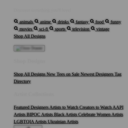
Discover something you'll love!
animals
anime
drinks
fantasy
food
funny
movies
sci-fi
sports
television
vintage
Shop All Designs
Shop Designs
Shop All Designs
New Tees on Sale
Newest Designers
Tag
Directory
Artist Collections
Featured Designers
Artists to Watch
Creators to Watch
AAPI
Artists
BIPOC Artists
Black Artists
Celebrate Women Artists
LGBTQIA Artists
Ukrainian Artists