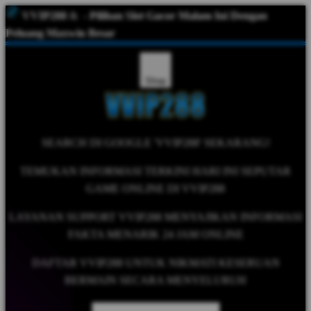
VVIP288
&
- Pilihan Slot Gacor Malam Ini Dengan
Peluang Maxwin Besar
Shop
SEARCH DI GOOGLE 'VVIP288' SEKARANG!
TEMUKAN INFORMASI TERKINI HARI INI SEPUTAR
GAME ONLINE DI VVIP288
LAYANAN SUPPORT VVIP288 MENYAJIKAN INFORMASI
FAKTA MENARIK 24 JAM ONLINE
DAFTAR VVIP288 UNTUK NIKMATI KESERUAN
BERMAIN SECARA MENYELURUH